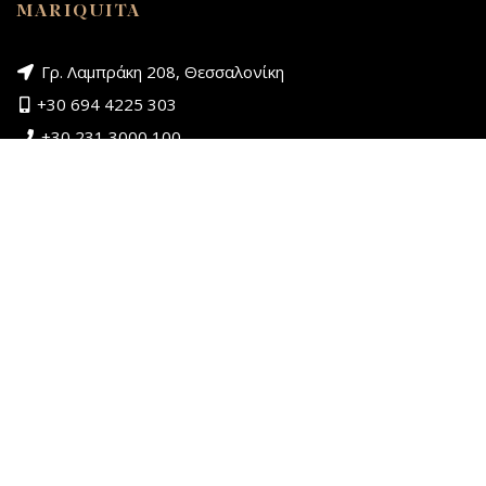
MARIQUITA
Γρ. Λαμπράκη 208, Θεσσαλονίκη
+30 694 4225 303
+30 231 3000 100
ΚΑΤΗΓΟΡΙΕΣ ΠΡΟΪΟΝΤΩΝ
Γυναίκα
Παιδί
ΣΕΖΟΝ