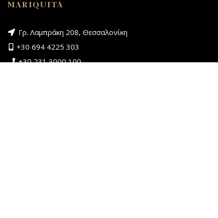
MARIQUITA
Γρ. Λαμπράκη 208, Θεσσαλονίκη
+30 694 4225 303
+30 231 3000 100
ΚΑΤΗΓΟΡΙΕΣ ΠΡΟΪΟΝΤΩΝ
Γυναίκα
Παιδί
ΣΕΖΟΝ