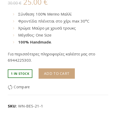
Original
Current
25.00
€
30.00
€
price
price
Σύνθεση: 100% Merino Μαλλί
Φροντίδα: πλένεται στο χέρι max 30°C
was:
is:
Χρώμα: Μαύρο με χρυσά τρουκς
30.00 €.
25.00 €.
Μέγεθος: One Size
100% Handmade
.
Για περισσότερες πληροφορίες καλέστε μας στο
6944225303.
ADD TO CART
1 IN STOCK
Compare
SKU:
WN-BES-21-1