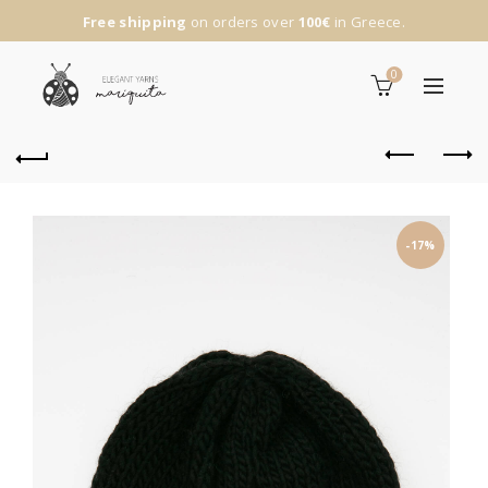
Free shipping
on orders over
100€
in Greece.
0
-17%