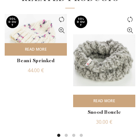
SOL
SOL
D OU
D OU
T
T
READ MORE
Beani Sprinked
44.00
€
READ MORE
Snood Boucle
30.00
€