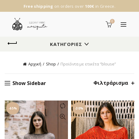
Free shipping
on orders over
100€
in Greece.
0
ΚΑΤΗΓΟΡΊΕΣ
Αρχική
Shop
Προϊόντα με ετικέτα “blouse”
Φιλτράρισμα
Show Sidebar
-65%
-30%