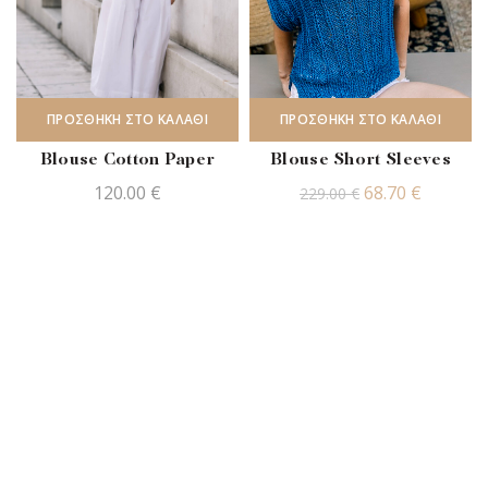
ΠΡΟΣΘΉΚΗ ΣΤΟ ΚΑΛΆΘΙ
ΠΡΟΣΘΉΚΗ ΣΤΟ ΚΑΛΆΘΙ
Blouse Cotton Paper
Blouse Short Sleeves
Original
Η
120.00
€
68.70
€
229.00
€
price
τρέχου
was:
τιμή
229.00 €.
είναι:
68.70 €.