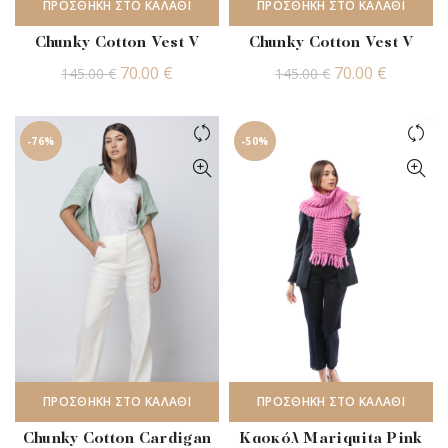
ΠΡΟΣΘΉΚΗ ΣΤΟ ΚΑΛΆΘΙ
ΠΡΟΣΘΉΚΗ ΣΤΟ ΚΑΛΆΘΙ
Chunky Cotton Vest V
Chunky Cotton Vest V
Original
Η
Original
Η
70.00
€
70.00
€
145.00
€
145.00
€
price
τρέχουσα
price
τρέχου
was:
τιμή
was:
τιμή
-76%
-50%
145.00 €.
είναι:
145.00 €.
είναι:
70.00 €.
70.00 €.
ΠΡΟΣΘΉΚΗ ΣΤΟ ΚΑΛΆΘΙ
ΠΡΟΣΘΉΚΗ ΣΤΟ ΚΑΛΆΘΙ
Chunky Cotton Cardigan
Κασκόλ Mariquita Pink