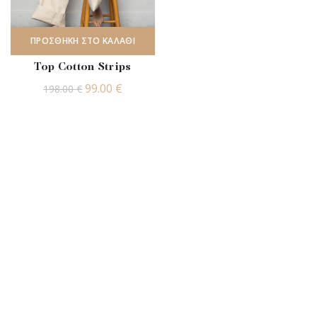
ΠΡΟΣΘΉΚΗ ΣΤΟ ΚΑΛΆΘΙ
Top Cotton Strips
Original
Η
99.00
€
198.00
€
price
τρέχουσα
was:
τιμή
198.00 €.
είναι:
99.00 €.