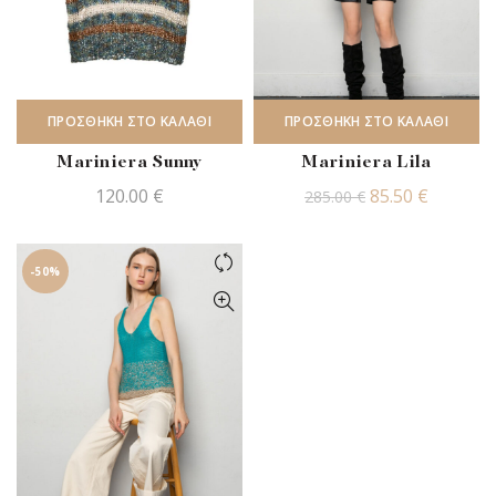
ΠΡΟΣΘΉΚΗ ΣΤΟ ΚΑΛΆΘΙ
ΠΡΟΣΘΉΚΗ ΣΤΟ ΚΑΛΆΘΙ
Mariniera Sunny
Mariniera Lila
Original
Η
120.00
€
85.50
€
285.00
€
price
τρέχου
was:
τιμή
-50%
285.00 €.
είναι:
85.50 €.