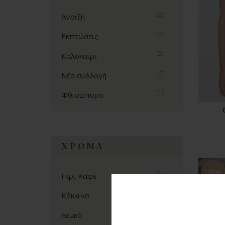
(2)
Άνοιξη
(2)
Εκπτώσεις
(2)
Καλοκαίρι
(4)
Νέα συλλογή
(1)
Φθινώπορο
ΧΡΏΜΑ
-70%
(1)
Γκρι Καφέ
(3)
Κόκκινο
(2)
Λευκό