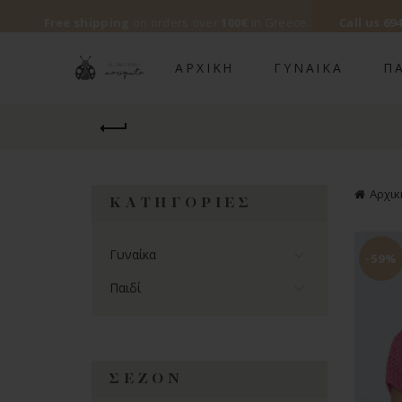
Free shipping
on orders over
100€
in Greece.
Call us
694
ΑΡΧΙΚΉ
ΓΥΝΑΊΚΑ
ΠΑ
Αρχικ
ΚΑΤΗΓΟΡΊΕΣ
Γυναίκα
-59%
Παιδί
ΣΕΖΌΝ