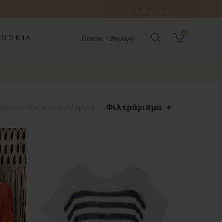
ENGLISH
0
ΙΝΩΝΊΑ
Είσοδος / Εγγραφή
Φιλτράρισμα
Sorted
λονται όλα - 6 αποτελέσματα
by
latest