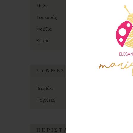
(2)
Μπλε
(1)
Τυρκουάζ
(1)
Φούξια
(1)
Χρυσό
ΣΎΝΘΕΣΗ
(6)
Βαμβάκι
(1)
Παγιέτες
ΠΕΡΊΣΤΑΣΗ