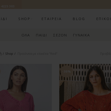
 4225 303
ΙΔΊ
SHOP
ΕΤΑΙΡΕΊΑ
BLOG
ΕΠΙΚΟ
ΌΛΑ
ΠΑΙΔΊ
ΣΕΖΟΝ
ΓΥΝΑΊΚΑ
ή
Shop
Προϊόντα με ετικέτα “Red”
Προβάλ
-30%