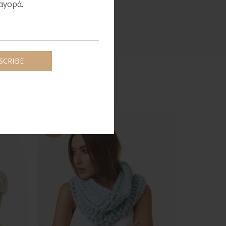
αγορά.
-50%
-50%