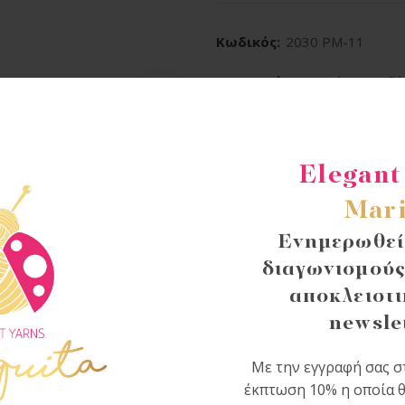
Κωδικός:
2030 PM-11
Κατηγορίες:
Γυναίκα
,
Ενδύ
Share
Elegant
Mari
Ενημερωθείτ
διαγωνισμούς
αποκλειστι
newsle
Με την εγγραφή σας στ
έκπτωση 10% η οποία θ