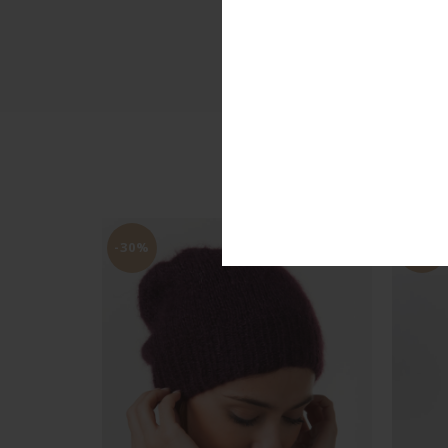
-30%
-20%