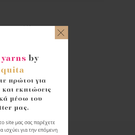
ματα
,
Πουλόβερ
 yarns
by
quita
ε πρώτοι για
 και εκπτώσεις
κά μέσω του
tter μας.
ο site μας σας παρέχετε
α ισχύει για την επόμενη