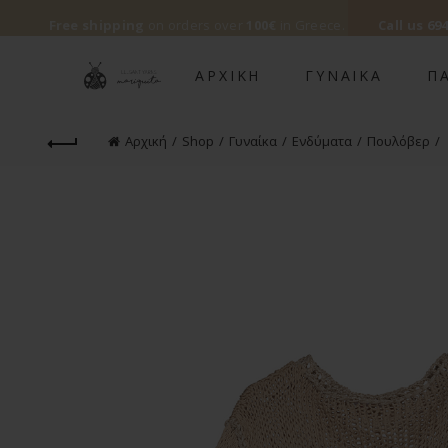
Free shipping
on orders over
100€
in Greece.
Call us
694
ΑΡΧΙΚΉ
ΓΥΝΑΊΚΑ
ΠΑ
Αρχική
Shop
Γυναίκα
Ενδύματα
Πουλόβερ