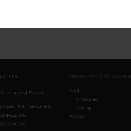
QUITA
PRODUCT CATEGORI
Child
 Accessories| Patterns
Accessories
Lambraki 208, Thessaloniki
Clothing
 6944225303
Woman
 2313000100