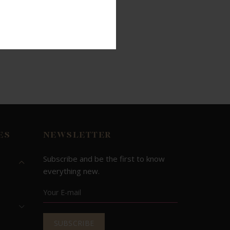
ES
NEWSLETTER
Subscribe and be the first to know
everything new.