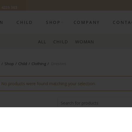
 4225 303
N
CHILD
SHOP
COMPANY
CONTA
ALL
CHILD
WOMAN
Shop
Child
Clothing
Dresses
No products were found matching your selection.
Search
for: