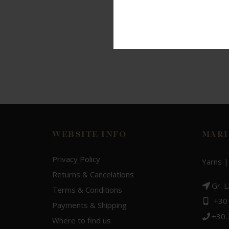
WEBSITE INFO
MARI
Privacy Policy
Yarns |
Returns & Cancelations
Gr. 
Terms & Conditions
+30
Payments & Shipping
+30
Where to find us