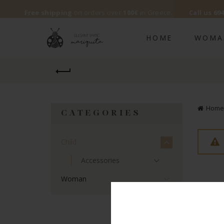
Free shipping
on orders over
100€
in Greece.
Call us
694
HOME
WOMA
Home
CATEGORIES
Child
Accessories
Woman