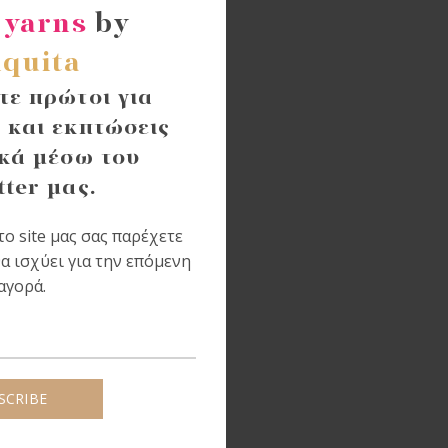
 yarns
by
quita
ε πρώτοι για
 και εκπτώσεις
κά μέσω του
tter μας.
ο site μας σας παρέχετε
α ισχύει για την επόμενη
αγορά.