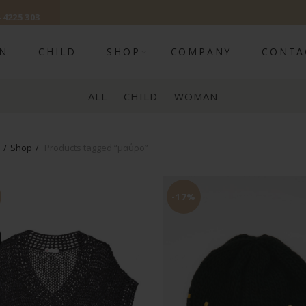
 4225 303
N
CHILD
SHOP
COMPANY
CONTA
ALL
CHILD
WOMAN
Shop
Products tagged “μαύρο”
-17%