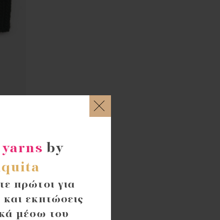
ouks
rent
ce
 yarns
by
00 €.
quita
ε πρώτοι για
 και εκπτώσεις
κά μέσω του