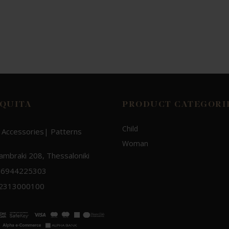
QUITA
PRODUCT CATEGORI
Child
 Accessories| Patterns
Woman
Lambraki 208, Thessaloniki
 6944225303
 2313000100