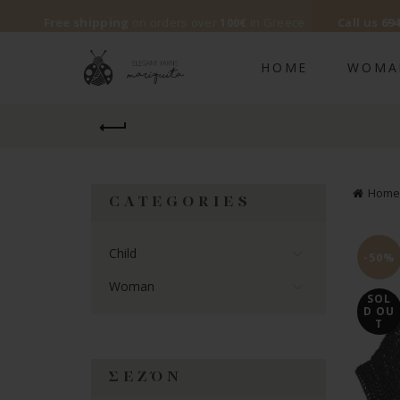
Free shipping
on orders over
100€
in Greece.
Call us
694
HOME
WOMA
Home
CATEGORIES
Child
-50%
Woman
SOL
D OU
T
ΣΕΖΌΝ